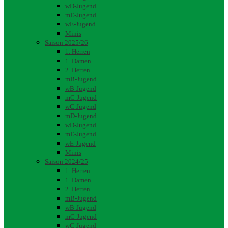
wD-Jugend
mE-Jugend
wE-Jugend
Minis
Saison 2025/26
1. Herren
1. Damen
2. Herren
mB-Jugend
wB-Jugend
mC-Jugend
wC-Jugend
mD-Jugend
wD-Jugend
mE-Jugend
wE-Jugend
Minis
Saison 2024/25
1. Herren
1. Damen
2. Herren
mB-Jugend
wB-Jugend
mC-Jugend
wC-Jugend