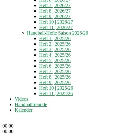
Heft 7 | 2026/27
Heft 8 | 2026/27
Heft 9 | 2026/27
Heft 10 | 2026/27
Heft 11 | 2026/27
Handball-Hefte Saison 2025/26
Heft 1 | 2025/26
Heft 2 | 2025/26
Heft 3 | 2025/26
Heft 4 | 2025/26
Heft 5 | 2025/26
Heft 6 | 2025/26
Heft 7 | 2025/26
Heft 8 | 2025/26
Heft 9 | 2025/26
Heft 10 | 2025/26
Heft 11 | 2025/26
Videos
Handballfreunde
Kalender
-
00:00
00:00