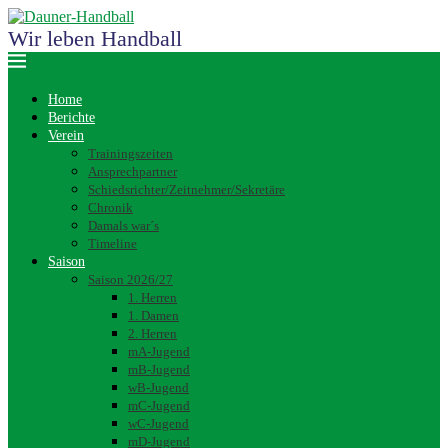
Wir leben Handball
Home
Berichte
Verein
Trainingszeiten
Ansprechpartner
Schiedsrichter/Zeitnehmer/Sekretäre
Chronik
Damals war´s
Timeline
Saison
Saison 2026/27
1. Herren
1. Damen
2. Herren
mA-Jugend
mB-Jugend
wB-Jugend
mC-Jugend
wC-Jugend
mD-Jugend