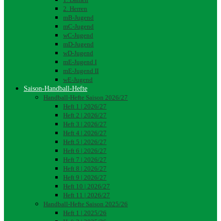
2. Herren
mB-Jugend
mC-Jugend
wC-Jugend
mD-Jugend
wD-Jugend
mE-Jugend I
mE-Jugend II
wE-Jugend
Saison-Handball-Hefte
Handball-Hefte Saison 2026/27
Heft 1 | 2026/27
Heft 2 | 2026/27
Heft 3 | 2026/27
Heft 4 | 2026/27
Heft 5 | 2026/27
Heft 6 | 2026/27
Heft 7 | 2026/27
Heft 8 | 2026/27
Heft 9 | 2026/27
Heft 10 | 2026/27
Heft 11 | 2026/27
Handball-Hefte Saison 2025/26
Heft 1 | 2025/26