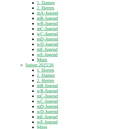
1. Damen
2. Herren
mA-Jugend
mB-Jugend
wB-Jugend
mC-Jugend
wC-Jugend
mD-Jugend
wD-Jugend
mE-Jugend
wE-Jugend
Minis
Saison 2025/26
1. Herren
1. Damen
2. Herren
mB-Jugend
wB-Jugend
mC-Jugend
wC-Jugend
mD-Jugend
wD-Jugend
mE-Jugend
wE-Jugend
Minis