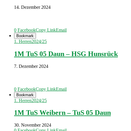
14. Dezember 2024
0
Facebook
Copy Link
Email
Bookmark
1. Herren
2024/25
1M TuS 05 Daun – HSG Hunsrück
7. Dezember 2024
0
Facebook
Copy Link
Email
Bookmark
1. Herren
2024/25
1M TuS Weibern – TuS 05 Daun
30. November 2024
0
Facebook
Copy Link
Email