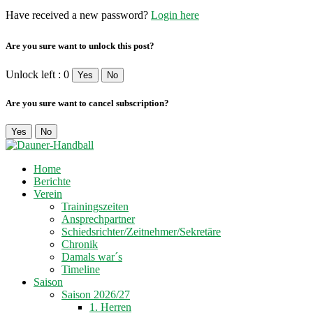
Have received a new password?
Login here
Are you sure want to unlock this post?
Unlock left : 0
Yes
No
Are you sure want to cancel subscription?
Yes
No
Home
Berichte
Verein
Trainingszeiten
Ansprechpartner
Schiedsrichter/Zeitnehmer/Sekretäre
Chronik
Damals war´s
Timeline
Saison
Saison 2026/27
1. Herren