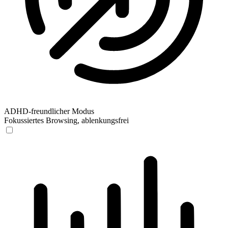
ADHD-freundlicher Modus
Fokussiertes Browsing, ablenkungsfrei