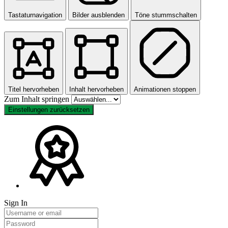
Tastaturnavigation
Bilder ausblenden
Töne stummschalten
Titel hervorheben
Inhalt hervorheben
Animationen stoppen
Zum Inhalt springen
Einstellungen zurücksetzen
Sign In