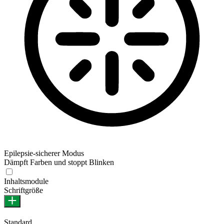
Epilepsie-sicherer Modus
Dämpft Farben und stoppt Blinken
Inhaltsmodule
Schriftgröße
Standard