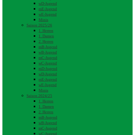
wD-Jugend
mE-Jugend
wE-Jugend
Minis
Saison 2025/26
1. Herren
1. Damen
2. Herren
mB-Jugend
wB-Jugend
mC-Jugend
wC-Jugend
mD-Jugend
wD-Jugend
mE-Jugend
wE-Jugend
Minis
Saison 2024/25
1. Herren
1. Damen
2. Herren
mB-Jugend
wB-Jugend
mC-Jugend
wC-Jugend