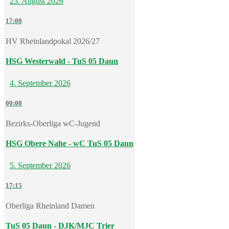
23. August 2026
17:00
HV Rheinlandpokal 2026/27
HSG Westerwald - TuS 05 Daun
4. September 2026
00:00
Bezirks-Oberliga wC-Jugend
HSG Obere Nahe - wC TuS 05 Daun
5. September 2026
17:15
Oberliga Rheinland Damen
TuS 05 Daun - DJK/MJC Trier