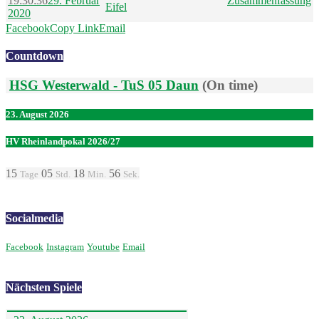
19:30:36
29. Februar
Zusammenfassung
Eifel
2020
Facebook
Copy Link
Email
Countdown
HSG Westerwald - TuS 05 Daun
(On time)
23. August 2026
HV Rheinlandpokal 2026/27
15
05
18
56
Tage
Std.
Min.
Sek.
Socialmedia
Facebook
Instagram
Youtube
Email
Nächsten Spiele