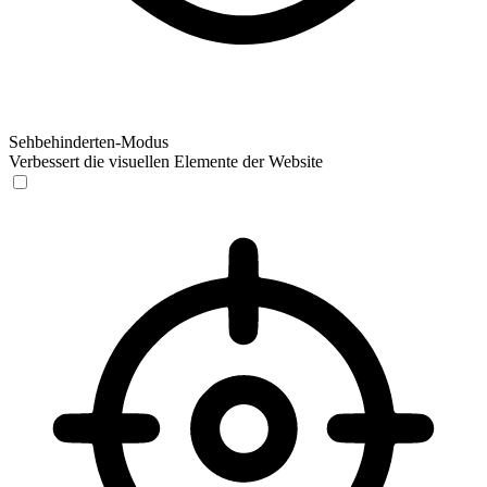
Sehbehinderten-Modus
Verbessert die visuellen Elemente der Website