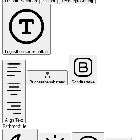
Lesbare Schriftart
Cursor
Textvergrößerung
Legastheniker-Schriftart
Buchstabenabstand
Schriftstärke
Align Text
Farbmodule