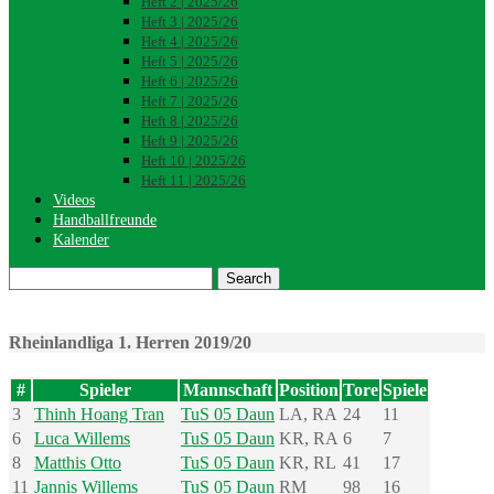
Heft 2 | 2025/26
Heft 3 | 2025/26
Heft 4 | 2025/26
Heft 5 | 2025/26
Heft 6 | 2025/26
Heft 7 | 2025/26
Heft 8 | 2025/26
Heft 9 | 2025/26
Heft 10 | 2025/26
Heft 11 | 2025/26
Videos
Handballfreunde
Kalender
Search
Rheinlandliga 1. Herren 2019/20
#
Spieler
Mannschaft
Position
Tore
Spiele
3
Thinh Hoang Tran
TuS 05 Daun
LA, RA
24
11
6
Luca Willems
TuS 05 Daun
KR, RA
6
7
8
Matthis Otto
TuS 05 Daun
KR, RL
41
17
11
Jannis Willems
TuS 05 Daun
RM
98
16