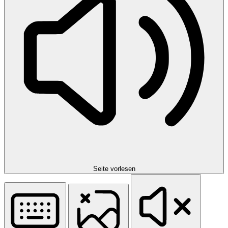
Seite vorlesen