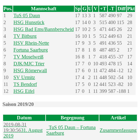
Pos.
Mannschaft
Sp
G
U
V
+T
-T
Diff
Pkt
1
TuS 05 Daun
17
13
3
1
587
490
97
29
2
HSG Hunsrück
17
14
0
3
515
400
115
28
3
HSG Bad Ems/Bannberscheid
17
10
2
5
471
445
26
22
4
TV Bitburg
16
10
1
5
512
449
63
21
5
HSV Rhein-Nette
17
9
3
5
491
436
55
21
6
Fortuna Saarburg
17
8
1
8
487
485
2
17
7
TV Moselweiß
16
8
1
7
418
455
-37
17
8
DJK/MJC Trier
17
7
0
10
493
478
15
14
9
HSG Römerwall
17
6
0
11
472
484
-12
12
10
SV Urmitz
17
4
2
11
448
502
-54
10
11
TS Bendorf
17
5
0
12
441
523
-82
10
12
HSG Eifel
17
0
1
11
399
587
-188
1
Saison 2019/20
Datum
Begegnung
Artikel
2019-08-31
TuS 05 Daun – Fortuna
19:30:56
31. August
Zusammenfassung
Saarburg
2019