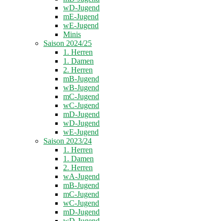
wD-Jugend
mE-Jugend
wE-Jugend
Minis
Saison 2024/25
1. Herren
1. Damen
2. Herren
mB-Jugend
wB-Jugend
mC-Jugend
wC-Jugend
mD-Jugend
wD-Jugend
wE-Jugend
Saison 2023/24
1. Herren
1. Damen
2. Herren
wA-Jugend
mB-Jugend
mC-Jugend
wC-Jugend
mD-Jugend
wD-Jugend