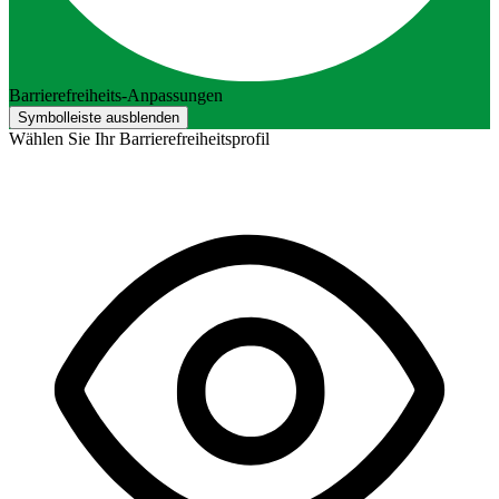
Barrierefreiheits-Anpassungen
Symbolleiste ausblenden
Wählen Sie Ihr Barrierefreiheitsprofil