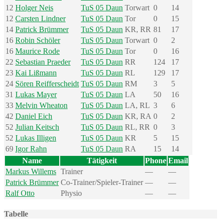
12
Holger Neis
TuS 05 Daun
Torwart
0
14
12
Carsten Lindner
TuS 05 Daun
Tor
0
15
14
Patrick Brümmer
TuS 05 Daun
KR, RR
81
17
16
Robin Schöler
TuS 05 Daun
Torwart
0
2
16
Maurice Rode
TuS 05 Daun
Tor
0
16
22
Sebastian Praeder
TuS 05 Daun
RR
124
17
23
Kai Lißmann
TuS 05 Daun
RL
129
17
24
Sören Reifferscheidt
TuS 05 Daun
RM
3
5
31
Lukas Mayer
TuS 05 Daun
LA
50
16
33
Melvin Wheaton
TuS 05 Daun
LA, RL
3
6
42
Daniel Eich
TuS 05 Daun
KR, RA
0
2
52
Julian Keitsch
TuS 05 Daun
RL, RR
0
3
52
Lukas Illigen
TuS 05 Daun
KR
5
15
69
Igor Rahn
TuS 05 Daun
RA
15
14
Name
Tätigkeit
Phone
Email
Markus Willems
Trainer
—
—
Patrick Brümmer
Co-Trainer
/
Spieler-Trainer
—
—
Ralf Otto
Physio
—
—
Tabelle