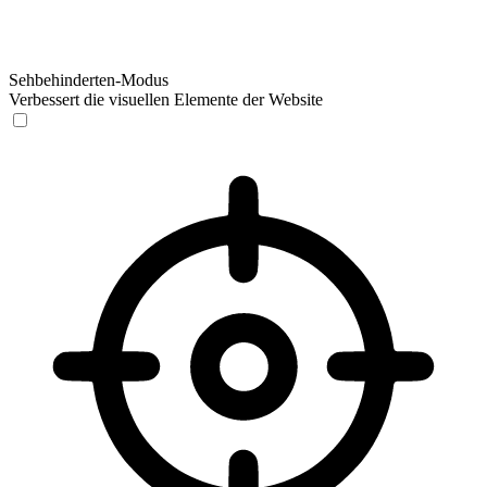
Sehbehinderten-Modus
Verbessert die visuellen Elemente der Website