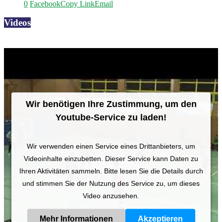
0
Facebook
Copy Link
Email
Videos
Wir benötigen Ihre Zustimmung, um den
Youtube-Service zu laden!
Wir verwenden einen Service eines Drittanbieters, um
Videoinhalte einzubetten. Dieser Service kann Daten zu
Ihren Aktivitäten sammeln. Bitte lesen Sie die Details durch
und stimmen Sie der Nutzung des Service zu, um dieses
Video anzusehen.
Mehr Informationen
Akzeptieren