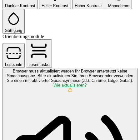
Dunkler Kontrast
Heller Kontrast
Hoher Kontrast
Monochrom
Sättigung
Orientierungsmodule
Lesezeile
Lesemaske
Browser muss aktualisiert werden
Ihr Browser unterstützt keine
Sprachausgabe. Bitte aktualisieren Sie Ihren Browser oder verwenden
Sie einen mit aktivierter Sprachsynthese (z.B. Chrome, Edge, Safari).
Wie aktualisieren?