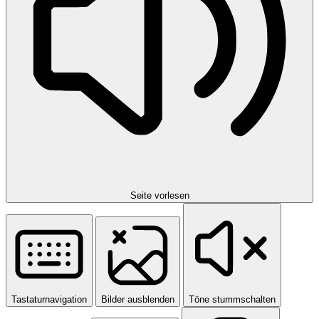
Seite vorlesen
Tastaturnavigation
Bilder ausblenden
Töne stummschalten