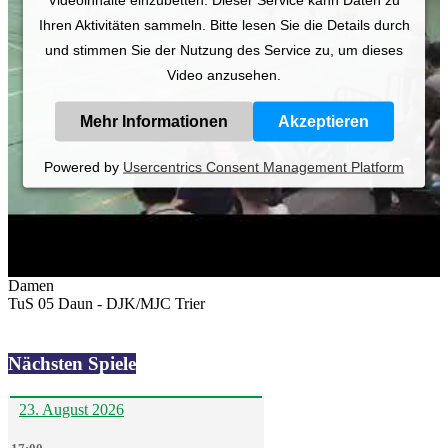
Ihren Aktivitäten sammeln. Bitte lesen Sie die Details durch
und stimmen Sie der Nutzung des Service zu, um dieses
Video anzusehen.
Mehr Informationen
Akzeptieren
Powered by
Usercentrics Consent Management Platform
Damen
TuS 05 Daun - DJK/MJC Trier
Nächsten Spiele
23. August 2026