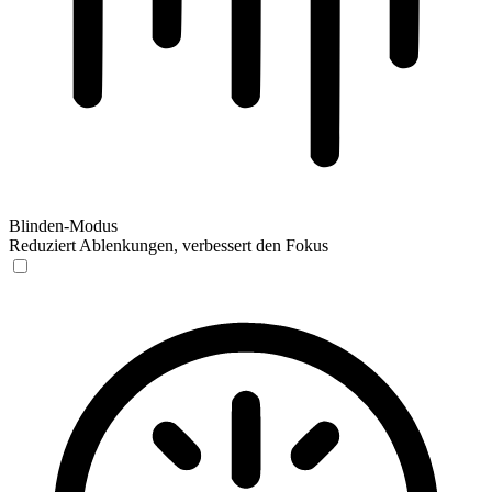
Blinden-Modus
Reduziert Ablenkungen, verbessert den Fokus