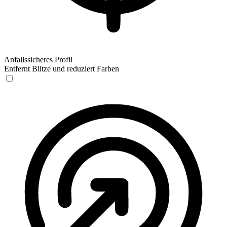
Anfallssicheres Profil
Entfernt Blitze und reduziert Farben