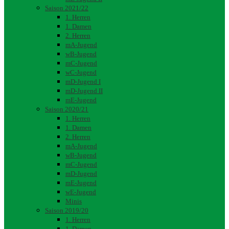
Saison 2021/22
1. Herren
1. Damen
2. Herren
mA-Jugend
wB-Jugend
mC-Jugend
wC-Jugend
mD-Jugend I
mD-Jugend II
mE-Jugend
Saison 2020/21
1. Herren
1. Damen
2. Herren
mA-Jugend
wB-Jugend
mC-Jugend
mD-Jugend
mE-Jugend
wE-Jugend
Minis
Saison 2019/20
1. Herren
1. Damen