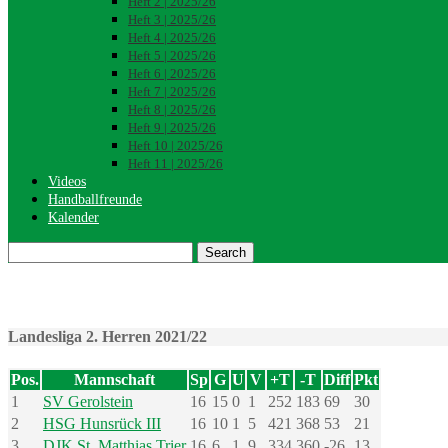
Heft 2 | 2025/26
Heft 3 | 2025/26
Heft 4 | 2025/26
Heft 5 | 2025/26
Heft 6 | 2025/26
Heft 7 | 2025/26
Heft 8 | 2025/26
Heft 9 | 2025/26
Heft 10 | 2025/26
Heft 11 | 2025/26
Videos
Handballfreunde
Kalender
Search
Landesliga 2. Herren 2021/22
Pos.
Mannschaft
Sp
G
U
V
+T
-T
Diff
Pkt
1
SV Gerolstein
16
15
0
1
252
183
69
30
2
HSG Hunsrück III
16
10
1
5
421
368
53
21
3
DJK St. Matthias Trier
16
6
1
9
334
360
-26
13