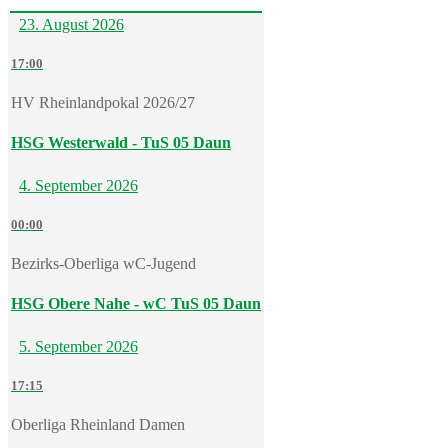
23. August 2026
17:00
HV Rheinlandpokal 2026/27
HSG Westerwald - TuS 05 Daun
4. September 2026
00:00
Bezirks-Oberliga wC-Jugend
HSG Obere Nahe - wC TuS 05 Daun
5. September 2026
17:15
Oberliga Rheinland Damen