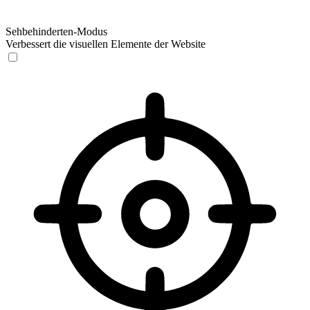
Sehbehinderten-Modus
Verbessert die visuellen Elemente der Website