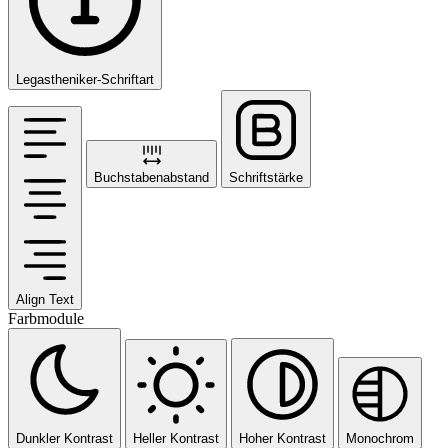
Legastheniker-Schriftart
Buchstabenabstand
Schriftstärke
Align Text
Farbmodule
Dunkler Kontrast
Heller Kontrast
Hoher Kontrast
Monochrom