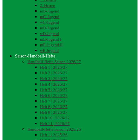
2. Herren
mB-Jugend
mC-Jugend
wC-Jugend
mD-Jugend
wD-Jugend
mE-Jugend I
mE-Jugend II
wE-Jugend
Saison-Handball-Hefte
Handball-Hefte Saison 2026/27
Heft 1 | 2026/27
Heft 2 | 2026/27
Heft 3 | 2026/27
Heft 4 | 2026/27
Heft 5 | 2026/27
Heft 6 | 2026/27
Heft 7 | 2026/27
Heft 8 | 2026/27
Heft 9 | 2026/27
Heft 10 | 2026/27
Heft 11 | 2026/27
Handball-Hefte Saison 2025/26
Heft 1 | 2025/26