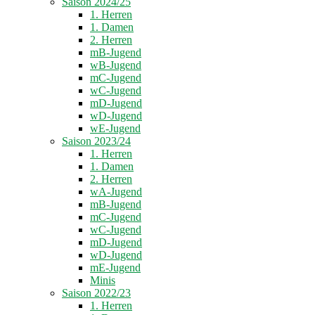
Saison 2024/25
1. Herren
1. Damen
2. Herren
mB-Jugend
wB-Jugend
mC-Jugend
wC-Jugend
mD-Jugend
wD-Jugend
wE-Jugend
Saison 2023/24
1. Herren
1. Damen
2. Herren
wA-Jugend
mB-Jugend
mC-Jugend
wC-Jugend
mD-Jugend
wD-Jugend
mE-Jugend
Minis
Saison 2022/23
1. Herren