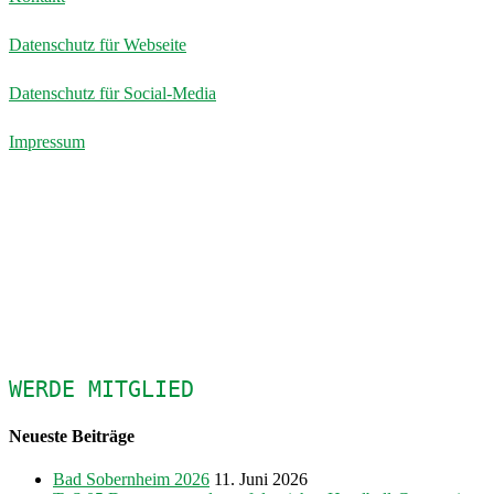
Datenschutz für Webseite
Datenschutz für Social-Media
Impressum
WERDE MITGLIED
Neueste Beiträge
Bad Sobernheim 2026
11. Juni 2026