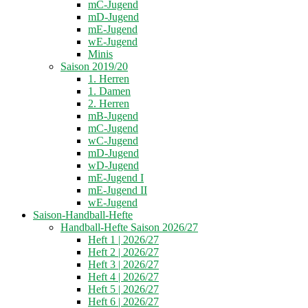
mC-Jugend
mD-Jugend
mE-Jugend
wE-Jugend
Minis
Saison 2019/20
1. Herren
1. Damen
2. Herren
mB-Jugend
mC-Jugend
wC-Jugend
mD-Jugend
wD-Jugend
mE-Jugend I
mE-Jugend II
wE-Jugend
Saison-Handball-Hefte
Handball-Hefte Saison 2026/27
Heft 1 | 2026/27
Heft 2 | 2026/27
Heft 3 | 2026/27
Heft 4 | 2026/27
Heft 5 | 2026/27
Heft 6 | 2026/27