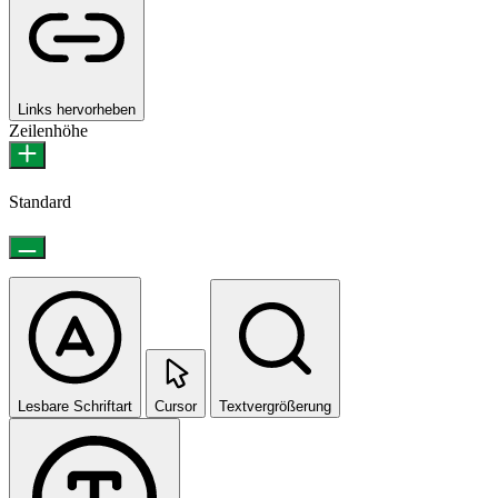
Links hervorheben
Zeilenhöhe
Standard
Lesbare Schriftart
Cursor
Textvergrößerung