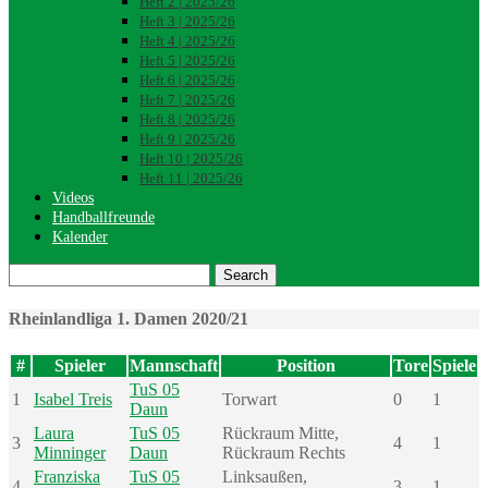
Heft 2 | 2025/26
Heft 3 | 2025/26
Heft 4 | 2025/26
Heft 5 | 2025/26
Heft 6 | 2025/26
Heft 7 | 2025/26
Heft 8 | 2025/26
Heft 9 | 2025/26
Heft 10 | 2025/26
Heft 11 | 2025/26
Videos
Handballfreunde
Kalender
Search
Rheinlandliga 1. Damen 2020/21
#
Spieler
Mannschaft
Position
Tore
Spiele
TuS 05
1
Isabel Treis
Torwart
0
1
Daun
Laura
TuS 05
Rückraum Mitte,
3
4
1
Minninger
Daun
Rückraum Rechts
Franziska
TuS 05
Linksaußen,
4
3
1