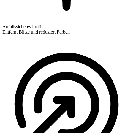
Anfallssicheres Profil
Entfernt Blitze und reduziert Farben