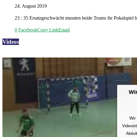
24. August 2019
23 : 35 Ersatzgeschwächt mussten beide Teams ihr Pokalspiel be
0
Facebook
Copy Link
Email
Videos
Wi
Wir
Videoin
Aktiv