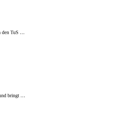
gen den TuS …
 und bringt …