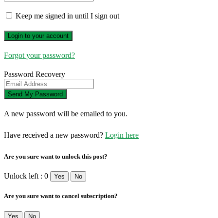
Keep me signed in until I sign out
Forgot your password?
Password Recovery
A new password will be emailed to you.
Have received a new password?
Login here
Are you sure want to unlock this post?
Unlock left : 0
Yes
No
Are you sure want to cancel subscription?
Yes
No