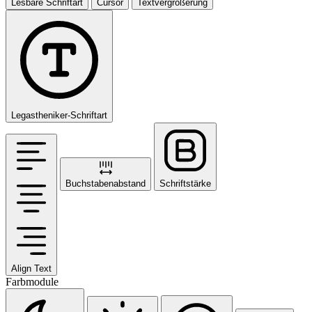
Lesbare Schriftart
Cursor
Textvergrößerung
Legastheniker-Schriftart
Buchstabenabstand
Schriftstärke
Align Text
Farbmodule