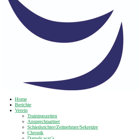
Home
Berichte
Verein
Trainingszeiten
Ansprechpartner
Schiedsrichter/Zeitnehmer/Sekretäre
Chronik
Damals war´s