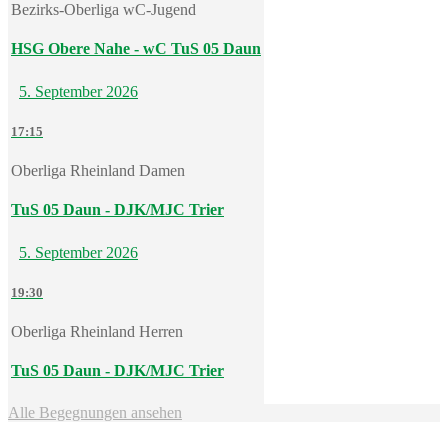
Bezirks-Oberliga wC-Jugend
HSG Obere Nahe - wC TuS 05 Daun
5. September 2026
17:15
Oberliga Rheinland Damen
TuS 05 Daun - DJK/MJC Trier
5. September 2026
19:30
Oberliga Rheinland Herren
TuS 05 Daun - DJK/MJC Trier
Alle Begegnungen ansehen