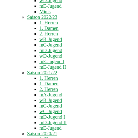
wD-Jugend
mE-Jugend
Minis
Saison 2022/23
1. Herren
1. Damen
2. Herren
wB-Jugend
mC-Jugend
mD-Jugend
wD-Jugend
mE-Jugend I
mE-Jugend II
Saison 2021/22
1. Herren
1. Damen
2. Herren
mA-Jugend
wB-Jugend
mC-Jugend
wC-Jugend
mD-Jugend I
mD-Jugend II
mE-Jugend
Saison 2020/21