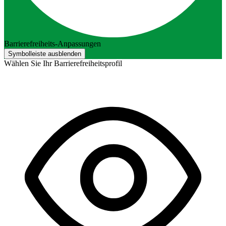
Barrierefreiheits-Anpassungen
Symbolleiste ausblenden
Wählen Sie Ihr Barrierefreiheitsprofil