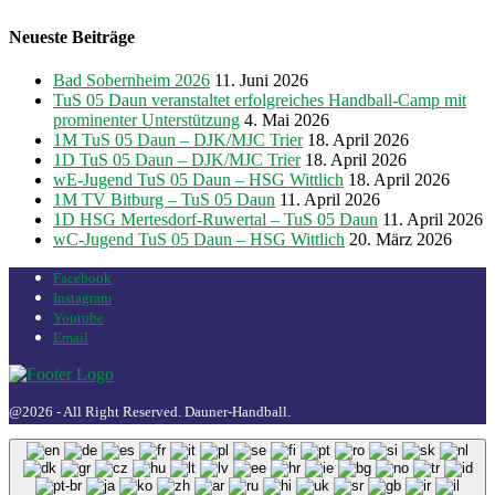
Neueste Beiträge
Bad Sobernheim 2026
11. Juni 2026
TuS 05 Daun veranstaltet erfolgreiches Handball-Camp mit
prominenter Unterstützung
4. Mai 2026
1M TuS 05 Daun – DJK/MJC Trier
18. April 2026
1D TuS 05 Daun – DJK/MJC Trier
18. April 2026
wE-Jugend TuS 05 Daun – HSG Wittlich
18. April 2026
1M TV Bitburg – TuS 05 Daun
11. April 2026
1D HSG Mertesdorf-Ruwertal – TuS 05 Daun
11. April 2026
wC-Jugend TuS 05 Daun – HSG Wittlich
20. März 2026
Facebook
Instagram
Youtube
Email
@2026 - All Right Reserved. Dauner-Handball.