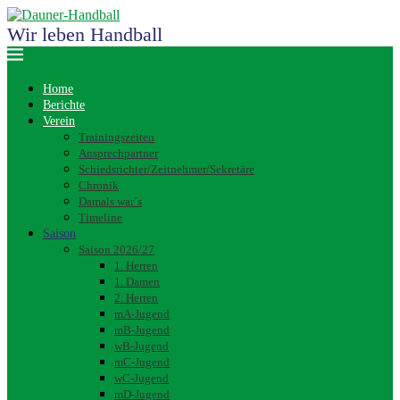
Wir leben Handball
Home
Berichte
Verein
Trainingszeiten
Ansprechpartner
Schiedsrichter/Zeitnehmer/Sekretäre
Chronik
Damals war´s
Timeline
Saison
Saison 2026/27
1. Herren
1. Damen
2. Herren
mA-Jugend
mB-Jugend
wB-Jugend
mC-Jugend
wC-Jugend
mD-Jugend