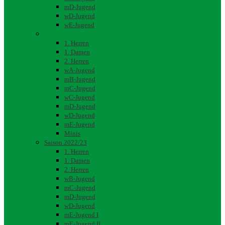
mD-Jugend
wD-Jugend
wE-Jugend
Saison 2023/24
1. Herren
1. Damen
2. Herren
wA-Jugend
mB-Jugend
mC-Jugend
wC-Jugend
mD-Jugend
wD-Jugend
mE-Jugend
Minis
Saison 2022/23
1. Herren
1. Damen
2. Herren
wB-Jugend
mC-Jugend
mD-Jugend
wD-Jugend
mE-Jugend I
mE-Jugend II