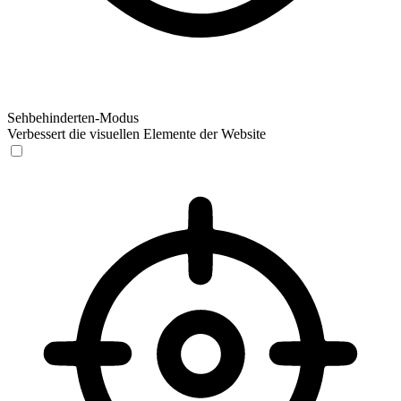
Sehbehinderten-Modus
Verbessert die visuellen Elemente der Website