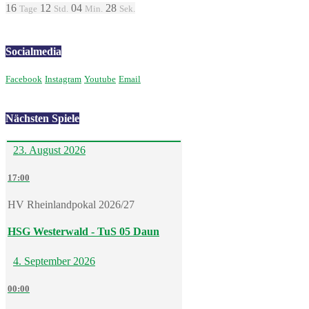
16
12
04
28
Tage
Std.
Min.
Sek.
Socialmedia
Facebook
Instagram
Youtube
Email
Nächsten Spiele
23. August 2026
17:00
HV Rheinlandpokal 2026/27
HSG Westerwald - TuS 05 Daun
4. September 2026
00:00