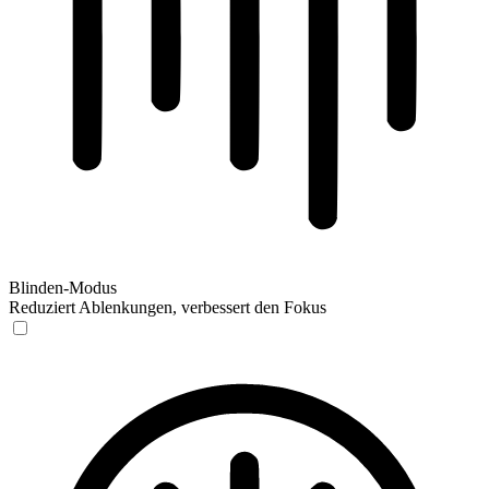
Blinden-Modus
Reduziert Ablenkungen, verbessert den Fokus