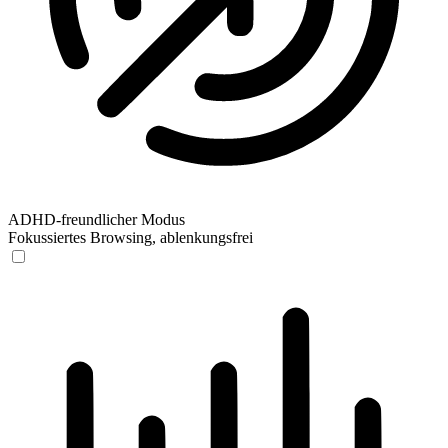
ADHD-freundlicher Modus
Fokussiertes Browsing, ablenkungsfrei