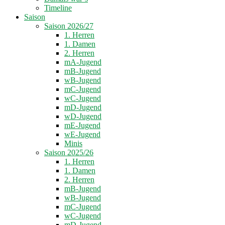
Timeline
Saison
Saison 2026/27
1. Herren
1. Damen
2. Herren
mA-Jugend
mB-Jugend
wB-Jugend
mC-Jugend
wC-Jugend
mD-Jugend
wD-Jugend
mE-Jugend
wE-Jugend
Minis
Saison 2025/26
1. Herren
1. Damen
2. Herren
mB-Jugend
wB-Jugend
mC-Jugend
wC-Jugend
mD-Jugend