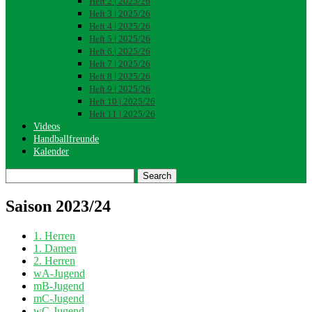
Heft 2 | 2025/26
Heft 3 | 2025/26
Heft 4 | 2025/26
Heft 5 | 2025/26
Heft 6 | 2025/26
Heft 7 | 2025/26
Heft 8 | 2025/26
Heft 9 | 2025/26
Heft 10 | 2025/26
Heft 11 | 2025/26
Videos
Handballfreunde
Kalender
Search
Saison 2023/24
1. Herren
1. Damen
2. Herren
wA-Jugend
mB-Jugend
mC-Jugend
wC-Jugend