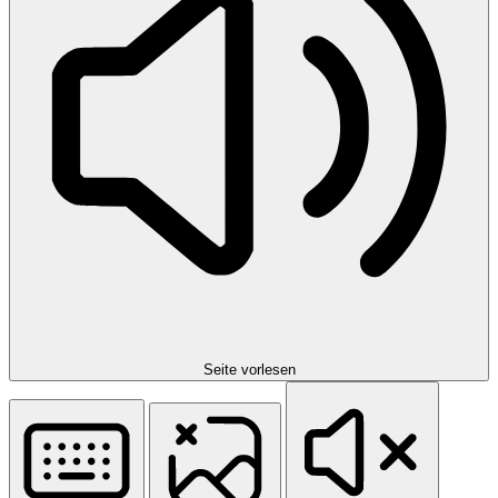
Seite vorlesen