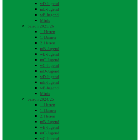
wD-Jugend
mE-Jugend
wE-Jugend
Minis
Saison 2025/26
1. Herren
1. Damen
2. Herren
mB-Jugend
wB-Jugend
mC-Jugend
wC-Jugend
mD-Jugend
wD-Jugend
mE-Jugend
wE-Jugend
Minis
Saison 2024/25
1. Herren
1. Damen
2. Herren
mB-Jugend
wB-Jugend
mC-Jugend
wC-Jugend