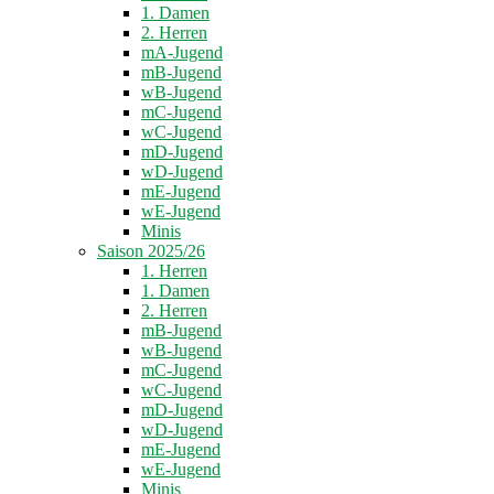
1. Damen
2. Herren
mA-Jugend
mB-Jugend
wB-Jugend
mC-Jugend
wC-Jugend
mD-Jugend
wD-Jugend
mE-Jugend
wE-Jugend
Minis
Saison 2025/26
1. Herren
1. Damen
2. Herren
mB-Jugend
wB-Jugend
mC-Jugend
wC-Jugend
mD-Jugend
wD-Jugend
mE-Jugend
wE-Jugend
Minis