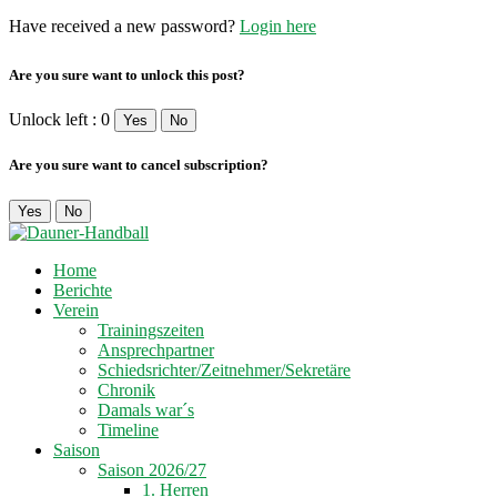
Have received a new password?
Login here
Are you sure want to unlock this post?
Unlock left : 0
Yes
No
Are you sure want to cancel subscription?
Yes
No
Home
Berichte
Verein
Trainingszeiten
Ansprechpartner
Schiedsrichter/Zeitnehmer/Sekretäre
Chronik
Damals war´s
Timeline
Saison
Saison 2026/27
1. Herren