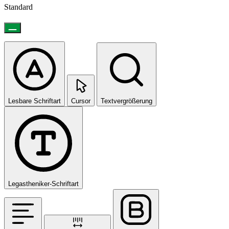
Standard
Lesbare Schriftart
Cursor
Textvergrößerung
Legastheniker-Schriftart