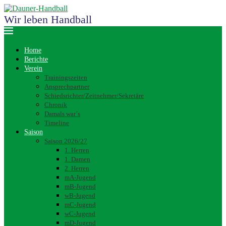
Wir leben Handball
Home
Berichte
Verein
Trainingszeiten
Ansprechpartner
Schiedsrichter/Zeitnehmer/Sekretäre
Chronik
Damals war´s
Timeline
Saison
Saison 2026/27
1. Herren
1. Damen
2. Herren
mA-Jugend
mB-Jugend
wB-Jugend
mC-Jugend
wC-Jugend
mD-Jugend