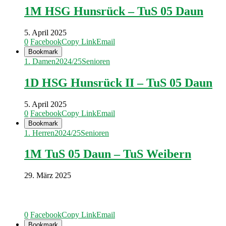
1M HSG Hunsrück – TuS 05 Daun
5. April 2025
0
Facebook
Copy Link
Email
Bookmark
1. Damen
2024/25
Senioren
1D HSG Hunsrück II – TuS 05 Daun
5. April 2025
0
Facebook
Copy Link
Email
Bookmark
1. Herren
2024/25
Senioren
1M TuS 05 Daun – TuS Weibern
29. März 2025
0
Facebook
Copy Link
Email
Bookmark