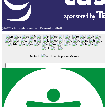
@2026 - All Right Reserved. Dauner-Handball.
Deutsch