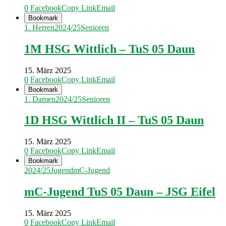
0
Facebook
Copy Link
Email
Bookmark
1. Herren
2024/25
Senioren
1M HSG Wittlich – TuS 05 Daun
15. März 2025
0
Facebook
Copy Link
Email
Bookmark
1. Damen
2024/25
Senioren
1D HSG Wittlich II – TuS 05 Daun
15. März 2025
0
Facebook
Copy Link
Email
Bookmark
2024/25
Jugend
mC-Jugend
mC-Jugend TuS 05 Daun – JSG Eifel
15. März 2025
0
Facebook
Copy Link
Email