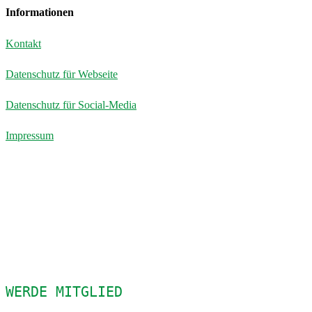
Informationen
Kontakt
Datenschutz für Webseite
Datenschutz für Social-Media
Impressum
WERDE MITGLIED