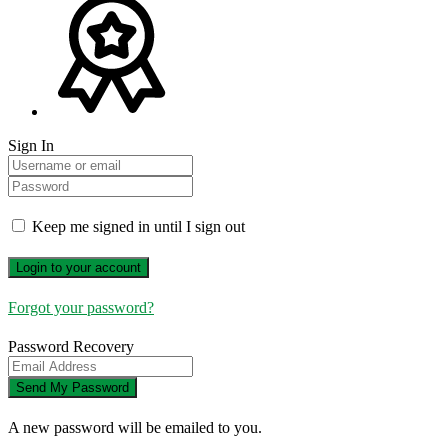
Sign In
Keep me signed in until I sign out
Forgot your password?
Password Recovery
A new password will be emailed to you.