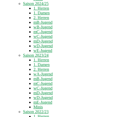
Saison 2024/25
1. Herren
1. Damen
2. Herren
mB-Jugend
wB-Jugend
mC-Jugend
wC-Jugend
mD-Jugend
wD-Jugend
wE-Jugend
Saison 2023/24
1. Herren
1. Damen
2. Herren
wA-Jugend
mB-Jugend
mC-Jugend
wC-Jugend
mD-Jugend
wD-Jugend
mE-Jugend
Minis
Saison 2022/23
1. Herren