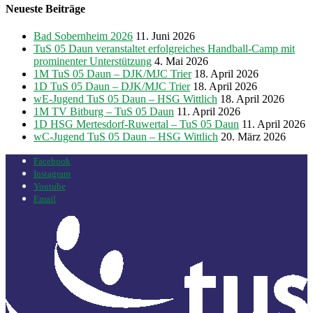
Neueste Beiträge
Bad Sobernheim 2026
11. Juni 2026
TuS 05 Daun veranstaltet erfolgreiches Handball-Camp mit
prominenter Unterstützung
4. Mai 2026
1M TuS 05 Daun – DJK/MJC Trier
18. April 2026
1D TuS 05 Daun – DJK/MJC Trier
18. April 2026
wE-Jugend TuS 05 Daun – HSG Wittlich
18. April 2026
1M TV Bitburg – TuS 05 Daun
11. April 2026
1D HSG Mertesdorf-Ruwertal – TuS 05 Daun
11. April 2026
wC-Jugend TuS 05 Daun – HSG Wittlich
20. März 2026
Facebook
Instagram
Youtube
Email