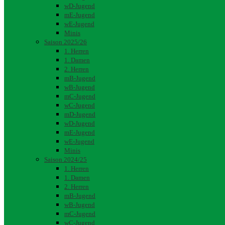
wD-Jugend
mE-Jugend
wE-Jugend
Minis
Saison 2025/26
1. Herren
1. Damen
2. Herren
mB-Jugend
wB-Jugend
mC-Jugend
wC-Jugend
mD-Jugend
wD-Jugend
mE-Jugend
wE-Jugend
Minis
Saison 2024/25
1. Herren
1. Damen
2. Herren
mB-Jugend
wB-Jugend
mC-Jugend
wC-Jugend