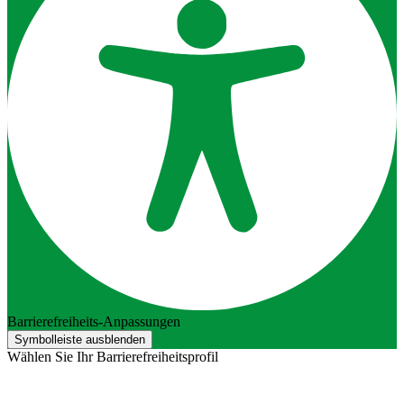
Barrierefreiheits-Anpassungen
Symbolleiste ausblenden
Wählen Sie Ihr Barrierefreiheitsprofil