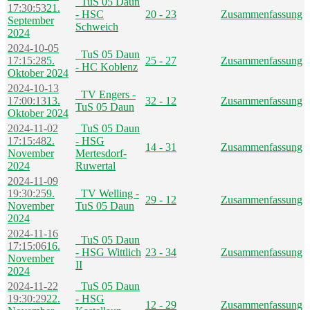
TuS 05 Daun
17:30:53
21.
- HSC
20 - 23
Zusammenfassung
September
Schweich
2024
2024-10-05
TuS 05 Daun
17:15:28
5.
25 - 27
Zusammenfassung
- HC Koblenz
Oktober 2024
2024-10-13
TV Engers -
17:00:13
13.
32 - 12
Zusammenfassung
TuS 05 Daun
Oktober 2024
2024-11-02
TuS 05 Daun
17:15:48
2.
- HSG
14 - 31
Zusammenfassung
November
Mertesdorf-
2024
Ruwertal
2024-11-09
19:30:25
9.
TV Welling -
29 - 12
Zusammenfassung
November
TuS 05 Daun
2024
2024-11-16
TuS 05 Daun
17:15:06
16.
- HSG Wittlich
23 - 34
Zusammenfassung
November
II
2024
2024-11-22
TuS 05 Daun
19:30:29
22.
- HSG
12 - 29
Zusammenfassung