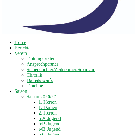
Home
Berichte
Verein
Trainingszeiten
Ansprechpartner
Schiedsrichter/Zeitnehmer/Sekretäre
Chronik
Damals war´s
Timeline
Saison
Saison 2026/27
1. Herren
1. Damen
2. Herren
mA-Jugend
mB-Jugend
wB-Jugend
mC-Jugend