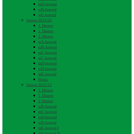
mD-Jugend
wD-Jugend
wE-Jugend
Saison 2023/24
1. Herren
1. Damen
2. Herren
wA-Jugend
mB-Jugend
mC-Jugend
wC-Jugend
mD-Jugend
wD-Jugend
mE-Jugend
Minis
Saison 2022/23
1. Herren
1. Damen
2. Herren
wB-Jugend
mC-Jugend
mD-Jugend
wD-Jugend
mE-Jugend I
mE-Jugend II