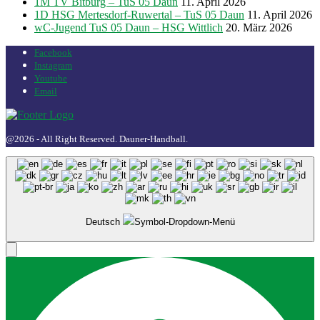
1M TV Bitburg – TuS 05 Daun
11. April 2026
1D HSG Mertesdorf-Ruwertal – TuS 05 Daun
11. April 2026
wC-Jugend TuS 05 Daun – HSG Wittlich
20. März 2026
Facebook
Instagram
Youtube
Email
@2026 - All Right Reserved. Dauner-Handball.
Deutsch