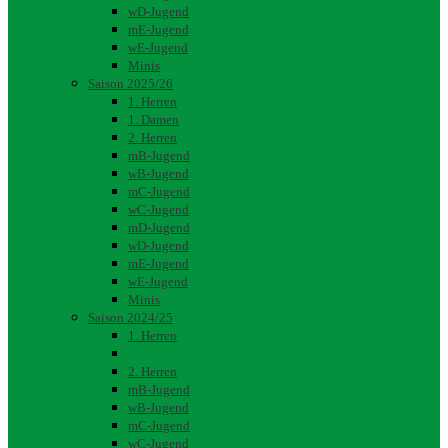
wD-Jugend
mE-Jugend
wE-Jugend
Minis
Saison 2025/26
1. Herren
1. Damen
2. Herren
mB-Jugend
wB-Jugend
mC-Jugend
wC-Jugend
mD-Jugend
wD-Jugend
mE-Jugend
wE-Jugend
Minis
Saison 2024/25
1. Herren
1. Damen
2. Herren
mB-Jugend
wB-Jugend
mC-Jugend
wC-Jugend