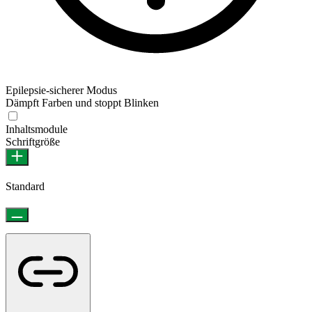
Epilepsie-sicherer Modus
Dämpft Farben und stoppt Blinken
Inhaltsmodule
Schriftgröße
Standard