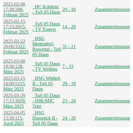
2025-02-08
HC Koblenz
17:30:38
8.
29 - 16
Zusammenfassung
- TuS 05 Daun
Februar 2025
2025-02-15
TuS 05 Daun
17:15:20
15.
14 - 29
Zusammenfassung
- TV Engers
Februar 2025
HSG
2025-02-22
Mertesdorf-
20:00:33
22.
31 - 21
Zusammenfassung
Ruwertal - TuS
Februar 2025
05 Daun
2025-03-08
TuS 05 Daun
19:30:12
8.
7 - 33
Zusammenfassung
- TV Welling
März 2025
2025-03-15
HSG Wittlich
16:00:52
15.
II - TuS 05
29 - 18
Zusammenfassung
März 2025
Daun
2025-03-29
TuS 05 Daun
17:15:30
29.
- DJK/MJC
23 - 24
Zusammenfassung
März 2025
Trier
2025-04-05
HSG
15:30:11
5.
Hunsrück II -
24 - 26
Zusammenfassung
April 2025
TuS 05 Daun