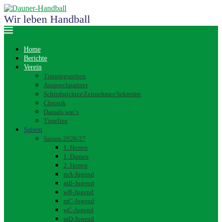
Wir leben Handball
Home
Berichte
Verein
Trainingszeiten
Ansprechpartner
Schiedsrichter/Zeitnehmer/Sekretäre
Chronik
Damals war´s
Timeline
Saison
Saison 2026/27
1. Herren
1. Damen
2. Herren
mA-Jugend
mB-Jugend
wB-Jugend
mC-Jugend
wC-Jugend
mD-Jugend