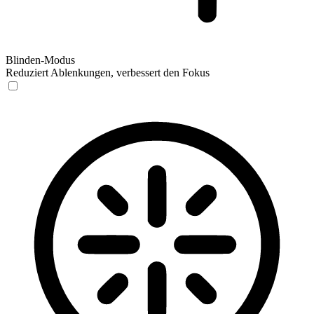
Blinden-Modus
Reduziert Ablenkungen, verbessert den Fokus