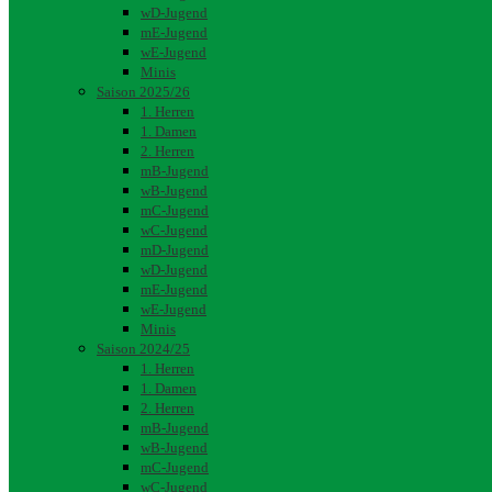
wD-Jugend
mE-Jugend
wE-Jugend
Minis
Saison 2025/26
1. Herren
1. Damen
2. Herren
mB-Jugend
wB-Jugend
mC-Jugend
wC-Jugend
mD-Jugend
wD-Jugend
mE-Jugend
wE-Jugend
Minis
Saison 2024/25
1. Herren
1. Damen
2. Herren
mB-Jugend
wB-Jugend
mC-Jugend
wC-Jugend