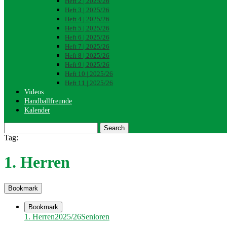
Heft 2 | 2025/26
Heft 3 | 2025/26
Heft 4 | 2025/26
Heft 5 | 2025/26
Heft 6 | 2025/26
Heft 7 | 2025/26
Heft 8 | 2025/26
Heft 9 | 2025/26
Heft 10 | 2025/26
Heft 11 | 2025/26
Videos
Handballfreunde
Kalender
Search
Tag:
1. Herren
Bookmark
Bookmark
1. Herren
2025/26
Senioren