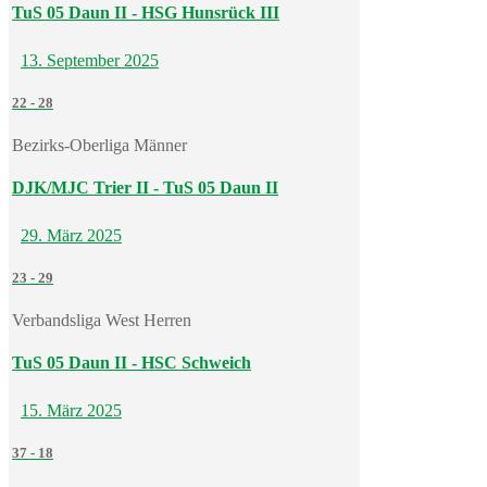
TuS 05 Daun II - HSG Hunsrück III
13. September 2025
22
-
28
Bezirks-Oberliga Männer
DJK/MJC Trier II - TuS 05 Daun II
29. März 2025
23
-
29
Verbandsliga West Herren
TuS 05 Daun II - HSC Schweich
15. März 2025
37
-
18