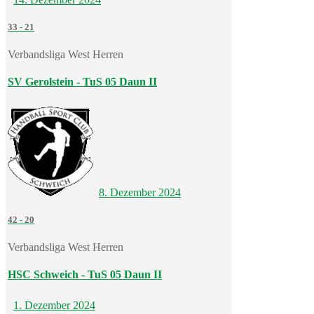
33
-
21
Verbandsliga West Herren
SV Gerolstein - TuS 05 Daun II
8. Dezember 2024
42
-
20
Verbandsliga West Herren
HSC Schweich - TuS 05 Daun II
1. Dezember 2024