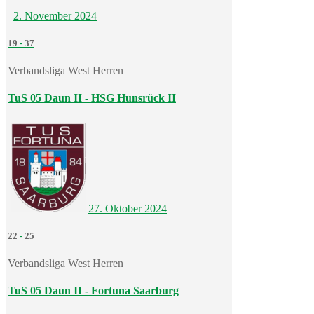
2. November 2024
19
-
37
Verbandsliga West Herren
TuS 05 Daun II - HSG Hunsrück II
27. Oktober 2024
22
-
25
Verbandsliga West Herren
TuS 05 Daun II - Fortuna Saarburg