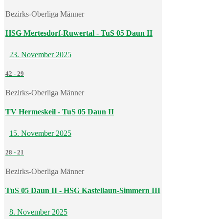
Bezirks-Oberliga Männer
HSG Mertesdorf-Ruwertal - TuS 05 Daun II
23. November 2025
42
-
29
Bezirks-Oberliga Männer
TV Hermeskeil - TuS 05 Daun II
15. November 2025
28
-
21
Bezirks-Oberliga Männer
TuS 05 Daun II - HSG Kastellaun-Simmern III
8. November 2025