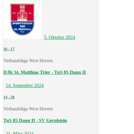
5. Oktober 2024
36
-
17
Verbandsliga West Herren
DJK St. Matthias Trier - TuS 05 Daun II
14. September 2024
14
-
28
Verbandsliga West Herren
TuS 05 Daun II - SV Gerolstein
21. März 2024