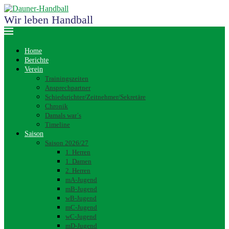
Wir leben Handball
Home
Berichte
Verein
Trainingszeiten
Ansprechpartner
Schiedsrichter/Zeitnehmer/Sekretäre
Chronik
Damals war´s
Timeline
Saison
Saison 2026/27
1. Herren
1. Damen
2. Herren
mA-Jugend
mB-Jugend
wB-Jugend
mC-Jugend
wC-Jugend
mD-Jugend