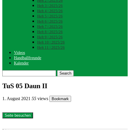
Heft 2 | 2025/26
Heft 3 | 2025/26
Heft 4 | 2025/26
Heft 5 | 2025/26
Heft 6 | 2025/26
Heft 7 | 2025/26
Heft 8 | 2025/26
Heft 9 | 2025/26
Heft 10 | 2025/26
Heft 11 | 2025/26
Videos
Handballfreunde
Kalender
Search
TuS 05 Daun II
1. August 2021
55
views
Bookmark