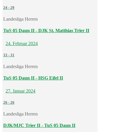
24
-
29
Landesliga Herren
TuS 05 Daun II - DJK St. Matthias Trier II
24. Februar 2024
33
-
31
Landesliga Herren
TuS 05 Daun II - HSG Eifel II
27. Januar 2024
26
-
26
Landesliga Herren
DJK/MJC Trier II - TuS 05 Daun II