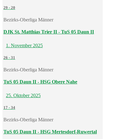
29
-
20
Bezirks-Oberliga Männer
DJK St. Matthias Trier II - TuS 05 Daun II
1. November 2025
26
-
31
Bezirks-Oberliga Männer
TuS 05 Daun II - HSG Obere Nahe
25. Oktober 2025
17
-
34
Bezirks-Oberliga Männer
TuS 05 Daun II - HSG Mertesdorf-Ruwertal