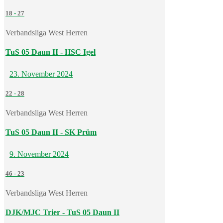
18
-
27
Verbandsliga West Herren
TuS 05 Daun II - HSC Igel
23. November 2024
22
-
28
Verbandsliga West Herren
TuS 05 Daun II - SK Prüm
9. November 2024
46
-
23
Verbandsliga West Herren
DJK/MJC Trier - TuS 05 Daun II