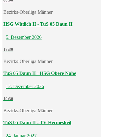
00:00
Bezirks-Oberliga Männer
HSG Wittlich II - TuS 05 Daun II
5. Dezember 2026
18:30
Bezirks-Oberliga Männer
TuS 05 Daun II - HSG Obere Nahe
12. Dezember 2026
19:30
Bezirks-Oberliga Männer
TuS 05 Daun II - TV Hermeskeil
24. Januar 2027