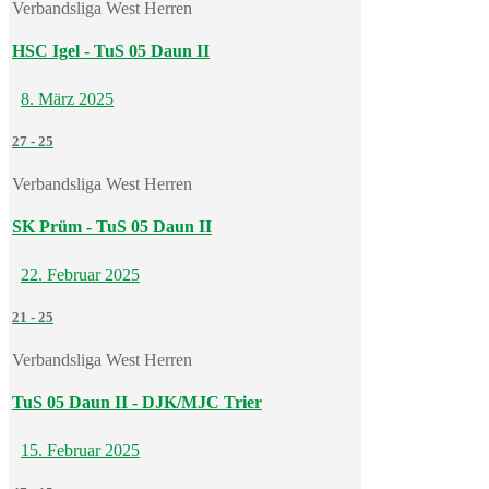
Verbandsliga West Herren
HSC Igel - TuS 05 Daun II
8. März 2025
27
-
25
Verbandsliga West Herren
SK Prüm - TuS 05 Daun II
22. Februar 2025
21
-
25
Verbandsliga West Herren
TuS 05 Daun II - DJK/MJC Trier
15. Februar 2025