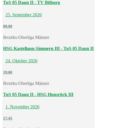
TuS 05 Daun II - TV Bitburg
25. September 2026
00:00
Bezirks-Oberliga Männer
HSG Kastellaun-Simmern III - TuS 05 Daun II
24. Oktober 2026
19:00
Bezirks-Oberliga Männer
TuS 05 Daun II - HSG Hunsrück III
1. November 2026
17:45