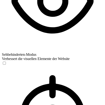
Sehbehinderten-Modus
Verbessert die visuellen Elemente der Website