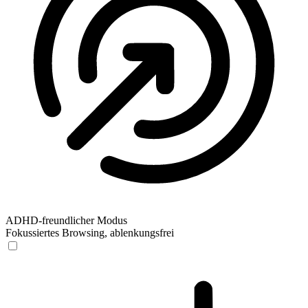
ADHD-freundlicher Modus
Fokussiertes Browsing, ablenkungsfrei