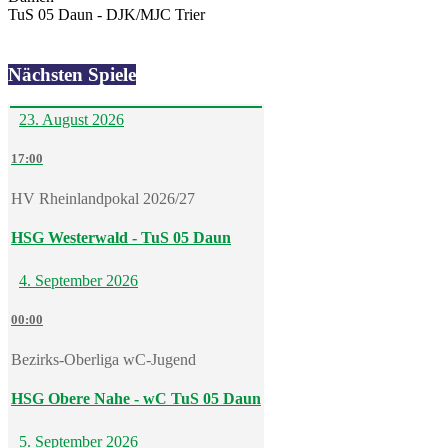
TuS 05 Daun - DJK/MJC Trier
Nächsten Spiele
23. August 2026
17:00
HV Rheinlandpokal 2026/27
HSG Westerwald - TuS 05 Daun
4. September 2026
00:00
Bezirks-Oberliga wC-Jugend
HSG Obere Nahe - wC TuS 05 Daun
5. September 2026