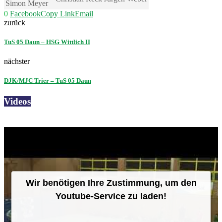
Simon Meyer
0
Facebook
Copy Link
Email
zurück
TuS 05 Daun – HSG Wittlich II
nächster
DJK/MJC Trier – TuS 05 Daun
Videos
Wir benötigen Ihre Zustimmung, um den
Youtube-Service zu laden!