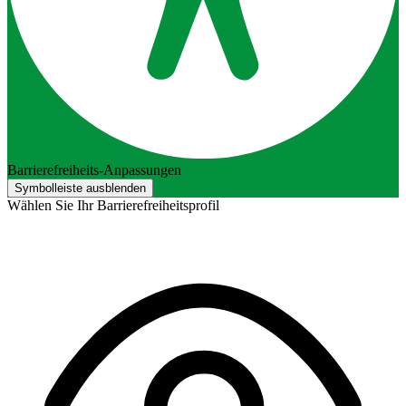
Barrierefreiheits-Anpassungen
Symbolleiste ausblenden
Wählen Sie Ihr Barrierefreiheitsprofil