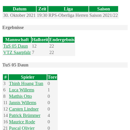
Datum
Zeit
Liga
Saison
30. Oktober 2021
19:30
RPS-Oberliga Herren
Saison 2021/22
Ergebnisse
Mannschaft
Halbzeit
Endergebnis
TuS 05 Daun
12
22
VTZ Saarpfalz
7
22
TuS 05 Daun
#
Spieler
Tore
3
Thinh Hoang Tran
0
6
Luca Willems
1
8
Matthis Otto
0
11
Jannis Willems
0
12
Carsten Lindner
0
14
Patrick Brümmer
4
16
Maurice Rode
0
21
Pascal Olivier
0