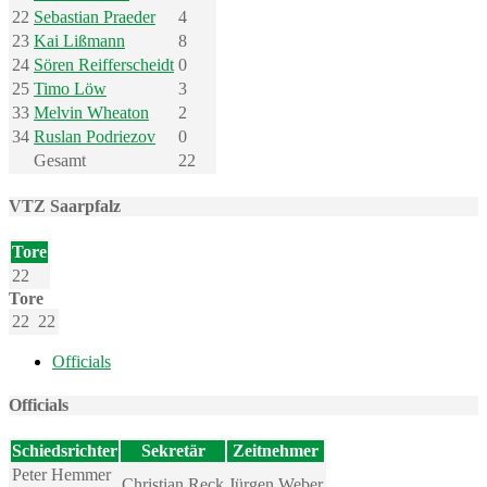
22
Sebastian Praeder
4
23
Kai Lißmann
8
24
Sören Reifferscheidt
0
25
Timo Löw
3
33
Melvin Wheaton
2
34
Ruslan Podriezov
0
Gesamt
22
VTZ Saarpfalz
Tore
22
Tore
22
22
Officials
Officials
Schiedsrichter
Sekretär
Zeitnehmer
Peter Hemmer
Christian Reck
Jürgen Weber