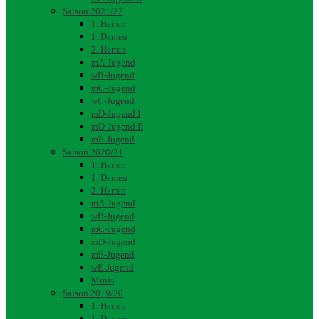
Saison 2021/22
1. Herren
1. Damen
2. Herren
mA-Jugend
wB-Jugend
mC-Jugend
wC-Jugend
mD-Jugend I
mD-Jugend II
mE-Jugend
Saison 2020/21
1. Herren
1. Damen
2. Herren
mA-Jugend
wB-Jugend
mC-Jugend
mD-Jugend
mE-Jugend
wE-Jugend
Minis
Saison 2019/20
1. Herren
1. Damen