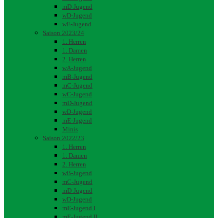
mD-Jugend
wD-Jugend
wE-Jugend
Saison 2023/24
1. Herren
1. Damen
2. Herren
wA-Jugend
mB-Jugend
mC-Jugend
wC-Jugend
mD-Jugend
wD-Jugend
mE-Jugend
Minis
Saison 2022/23
1. Herren
1. Damen
2. Herren
wB-Jugend
mC-Jugend
mD-Jugend
wD-Jugend
mE-Jugend I
mE-Jugend II