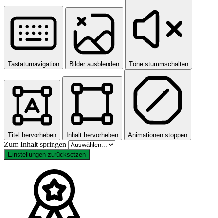
Tastaturnavigation
Bilder ausblenden
Töne stummschalten
Titel hervorheben
Inhalt hervorheben
Animationen stoppen
Zum Inhalt springen
Einstellungen zurücksetzen