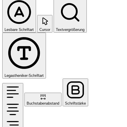
Lesbare Schriftart
Cursor
Textvergrößerung
Legastheniker-Schriftart
Buchstabenabstand
Schriftstärke