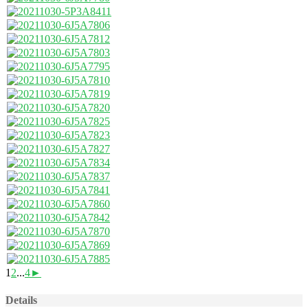
1
2
...
4
►
Details