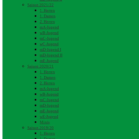
Saison 2021/22
1. Herren
1. Damen
2. Herren
mA-Jugend
wB-Jugend
mC-Jugend
wC-Jugend
mD-Jugend I
mD-Jugend II
mE-Jugend
Saison 2020/21
1. Herren
1. Damen
2. Herren
mA-Jugend
wB-Jugend
mC-Jugend
mD-Jugend
mE-Jugend
wE-Jugend
Minis
Saison 2019/20
1. Herren
1. Damen