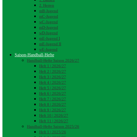
2. Herren
mB-Jugend
mC-Jugend
wC-Jugend
mD-Jugend
wD-Jugend
mE-Jugend I
mE-Jugend II
wE-Jugend
Saison-Handball-Hefte
Handball-Hefte Saison 2026/27
Heft 1 | 2026/27
Heft 2 | 2026/27
Heft 3 | 2026/27
Heft 4 | 2026/27
Heft 5 | 2026/27
Heft 6 | 2026/27
Heft 7 | 2026/27
Heft 8 | 2026/27
Heft 9 | 2026/27
Heft 10 | 2026/27
Heft 11 | 2026/27
Handball-Hefte Saison 2025/26
Heft 1 | 2025/26