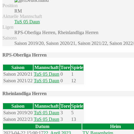
Deutschland
Position
RM
Aktuelle Mannschaft
TuS 05 Daun
Ligen
RPS-Oberliga Herren, Rheinlandliga Herren
Saisons
Saison 2019/20, Saison 2020/21, Saison 2021/22, Saison 2022
RPS-Oberliga Herren
Saison
Mannschaft
Tore
Spiele
Saison 2020/21
TuS 05 Daun
0
1
Saison 2021/22
TuS 05 Daun
0
12
Rheinlandliga Herren
Saison
Mannschaft
Tore
Spiele
Saison 2019/20
TuS 05 Daun
3
5
Saison 2022/23
TuS 05 Daun
3
13
Datum
Heim
2023-04-22 15:00:17
22. April 2023
TV Bassenheim