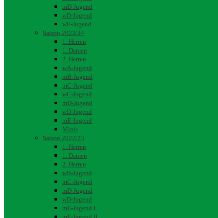
mD-Jugend
wD-Jugend
wE-Jugend
Saison 2023/24
1. Herren
1. Damen
2. Herren
wA-Jugend
mB-Jugend
mC-Jugend
wC-Jugend
mD-Jugend
wD-Jugend
mE-Jugend
Minis
Saison 2022/23
1. Herren
1. Damen
2. Herren
wB-Jugend
mC-Jugend
mD-Jugend
wD-Jugend
mE-Jugend I
mE-Jugend II