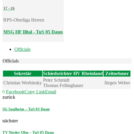
37
-
26
RPS-Oberliga Herren
MSG HF Illtal - TuS 05 Daun
Officials
Officials
Sekretär
Schiedsrichter HV Rheinland
Zeitnehmer
Peter Schmidt
Christian Werbinsky
Jürgen Weber
Thomas Fellinghauer
0
Facebook
Copy Link
Email
zurück
SG Saulheim – TuS 05 Daun
nächster
TV Nieder Olm – TuS 05 Daun