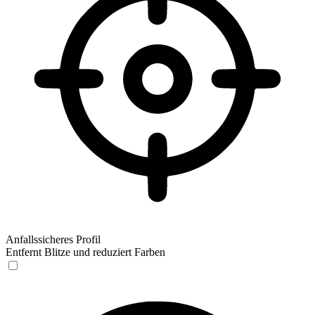
Anfallssicheres Profil
Entfernt Blitze und reduziert Farben