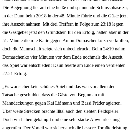
Die Begegnung lief auf eine heiße und spannende Schlussphase zu,
in der Daun beim 20:18 in der 48. Minute führte und die Gäste jetzt
ihre Auszeit nahmen. Mit drei Treffern in Folge zum 23:18 legten
die Gastgeber jetzt den Grundstein für den Erfolg, hatten aber in der
51. Minute die rote Karte gegen Anton Domaschenko zu verkraften,
doch die Mannschaft zeigte sich unbeeindruckt. Beim 24:19 nahm
Domaschenko vier Minuten vor dem Ende nochmals die Auszeit,
das Spiel war entschieden! Daun feierte am Ende einen verdienten
27:21 Erfolg.
„Es war sicher kein schönes Spiel und das war vor allem der
Tatsache geschuldet, dass die Gäste von Beginn an mit
Manndeckungen gegen Kai Lißmann und Bassi Präder agierten.
Über weite Strecken brachte Illtal auch den siebten Feldspieler!
Doch wir haben gekämpft und eine sehr starke Abwehrleistung
abgerufen. Der Vorteil war sicher auch die bessere Torhüterleistung