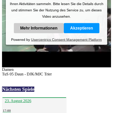
Ihren Aktivitäten sammeln. Bitte lesen Sie die Details durch
und stimmen Sie der Nutzung des Service zu, um dieses
Video anzusehen.
Mehr Informationen
Akzeptieren
Powered by
Usercentrics Consent Management Platform
Damen
TuS 05 Daun - DJK/MJC Trier
Nächsten Spiele
23. August 2026
17:00