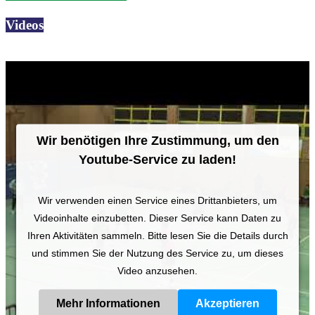
Videos
Wir benötigen Ihre Zustimmung, um den
Youtube-Service zu laden!
Wir verwenden einen Service eines Drittanbieters, um
Videoinhalte einzubetten. Dieser Service kann Daten zu
Ihren Aktivitäten sammeln. Bitte lesen Sie die Details durch
und stimmen Sie der Nutzung des Service zu, um dieses
Video anzusehen.
Mehr Informationen
Akzeptieren