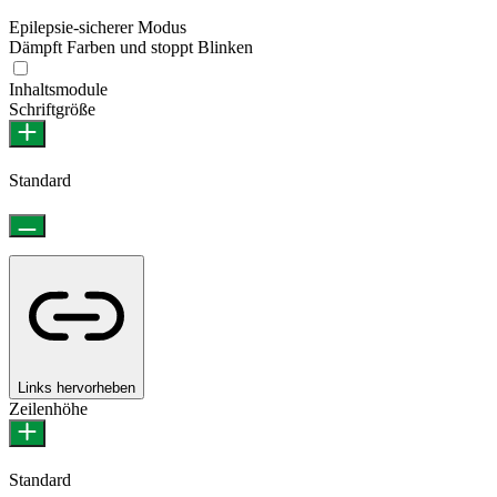
Epilepsie-sicherer Modus
Dämpft Farben und stoppt Blinken
Inhaltsmodule
Schriftgröße
Standard
Links hervorheben
Zeilenhöhe
Standard