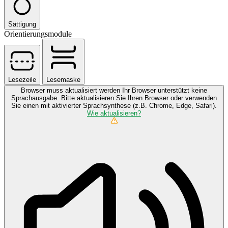
Sättigung
Orientierungsmodule
Lesezeile
Lesemaske
Browser muss aktualisiert werden
Ihr Browser unterstützt keine
Sprachausgabe. Bitte aktualisieren Sie Ihren Browser oder verwenden
Sie einen mit aktivierter Sprachsynthese (z.B. Chrome, Edge, Safari).
Wie aktualisieren?