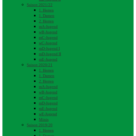
Saison 2021/22
1. Herren
1. Damen
2. Herren
mA-Jugend
wB-Jugend
mC-Jugend
wC-Jugend
mD-Jugend I
mD-Jugend II
mE-Jugend
Saison 2020/21
1. Herren
1. Damen
2. Herren
mA-Jugend
wB-Jugend
mC-Jugend
mD-Jugend
mE-Jugend
wE-Jugend
Minis
Saison 2019/20
1. Herren
1. Damen