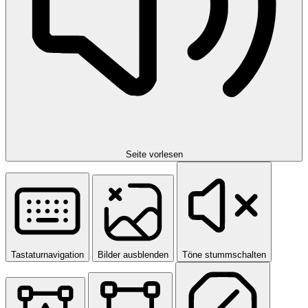
Seite vorlesen
Tastaturnavigation
Bilder ausblenden
Töne stummschalten