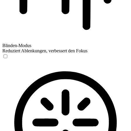
Blinden-Modus
Reduziert Ablenkungen, verbessert den Fokus