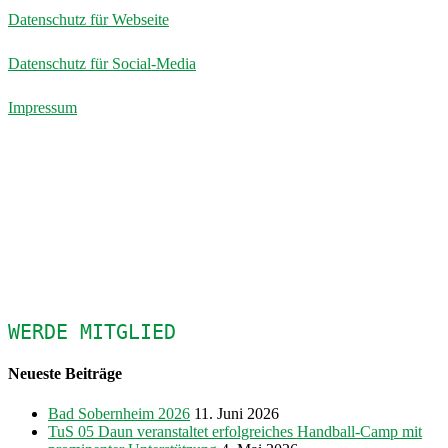
Datenschutz für Webseite
Datenschutz für Social-Media
Impressum
WERDE MITGLIED
Neueste Beiträge
Bad Sobernheim 2026
11. Juni 2026
TuS 05 Daun veranstaltet erfolgreiches Handball-Camp mit