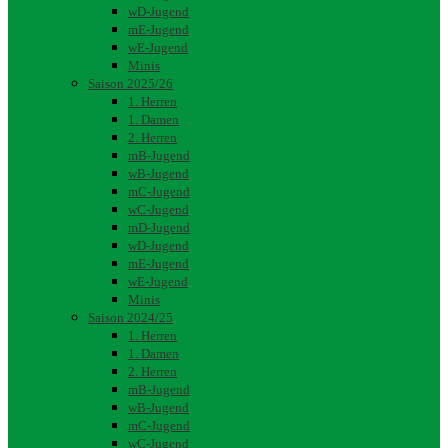
wD-Jugend
mE-Jugend
wE-Jugend
Minis
Saison 2025/26
1. Herren
1. Damen
2. Herren
mB-Jugend
wB-Jugend
mC-Jugend
wC-Jugend
mD-Jugend
wD-Jugend
mE-Jugend
wE-Jugend
Minis
Saison 2024/25
1. Herren
1. Damen
2. Herren
mB-Jugend
wB-Jugend
mC-Jugend
wC-Jugend