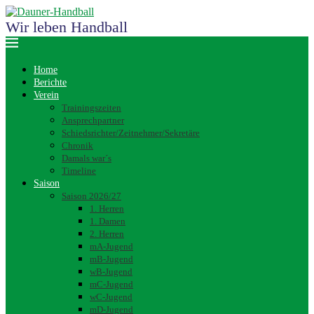
Wir leben Handball
Home
Berichte
Verein
Trainingszeiten
Ansprechpartner
Schiedsrichter/Zeitnehmer/Sekretäre
Chronik
Damals war´s
Timeline
Saison
Saison 2026/27
1. Herren
1. Damen
2. Herren
mA-Jugend
mB-Jugend
wB-Jugend
mC-Jugend
wC-Jugend
mD-Jugend