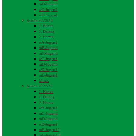
mD-Jugend
wD-Jugend
wE-Jugend
Saison 2023/24
1. Herren
1. Damen
2. Herren
wA-Jugend
mB-Jugend
mC-Jugend
wC-Jugend
mD-Jugend
wD-Jugend
mE-Jugend
Minis
Saison 2022/23
1. Herren
1. Damen
2. Herren
wB-Jugend
mC-Jugend
mD-Jugend
wD-Jugend
mE-Jugend I
mE-Jugend II