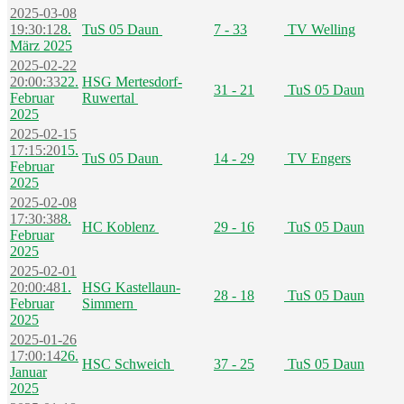
2025-03-08
19:30:12
8.
TuS 05 Daun
7 - 33
TV Welling
März 2025
2025-02-22
20:00:33
22.
HSG Mertesdorf-
31 - 21
TuS 05 Daun
Februar
Ruwertal
2025
2025-02-15
17:15:20
15.
TuS 05 Daun
14 - 29
TV Engers
Februar
2025
2025-02-08
17:30:38
8.
HC Koblenz
29 - 16
TuS 05 Daun
Februar
2025
2025-02-01
20:00:48
1.
HSG Kastellaun-
28 - 18
TuS 05 Daun
Februar
Simmern
2025
2025-01-26
17:00:14
26.
HSC Schweich
37 - 25
TuS 05 Daun
Januar
2025