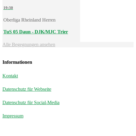
19:30
Oberliga Rheinland Herren
TuS 05 Daun - DJK/MJC Trier
Alle Begegnungen ansehen
Informationen
Kontakt
Datenschutz für Webseite
Datenschutz für Social-Media
Impressum