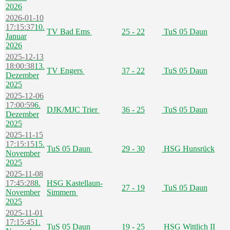
2026
2026-01-10
17:15:37
10.
TV Bad Ems
25 - 22
TuS 05 Daun
Januar
2026
2025-12-13
18:00:38
13.
TV Engers
37 - 22
TuS 05 Daun
Dezember
2025
2025-12-06
17:00:59
6.
DJK/MJC Trier
36 - 25
TuS 05 Daun
Dezember
2025
2025-11-15
17:15:15
15.
TuS 05 Daun
29 - 30
HSG Hunsrück
November
2025
2025-11-08
17:45:28
8.
HSG Kastellaun-
27 - 19
TuS 05 Daun
November
Simmern
2025
2025-11-01
17:15:45
1.
TuS 05 Daun
19 - 25
HSG Wittlich II