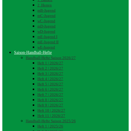
2. Herren
mB-Jugend
mC-Jugend
wC-Jugend
mD-Jugend
wD-Jugend
mE-Jugend I
mE-Jugend II
wE-Jugend
Saison-Handball-Hefte
Handball-Hefte Saison 2026/27
Heft 1 | 2026/27
Heft 2 | 2026/27
Heft 3 | 2026/27
Heft 4 | 2026/27
Heft 5 | 2026/27
Heft 6 | 2026/27
Heft 7 | 2026/27
Heft 8 | 2026/27
Heft 9 | 2026/27
Heft 10 | 2026/27
Heft 11 | 2026/27
Handball-Hefte Saison 2025/26
Heft 1 | 2025/26