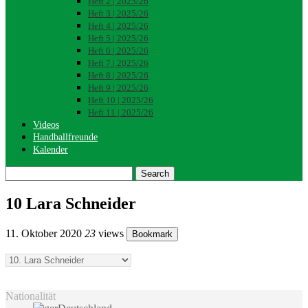
Heft 2 | 2025/26
Heft 3 | 2025/26
Heft 4 | 2025/26
Heft 5 | 2025/26
Heft 6 | 2025/26
Heft 7 | 2025/26
Heft 8 | 2025/26
Heft 9 | 2025/26
Heft 10 | 2025/26
Heft 11 | 2025/26
Videos
Handballfreunde
Kalender
Search
10
Lara Schneider
11. Oktober 2020
23
views
Bookmark
Nationalität