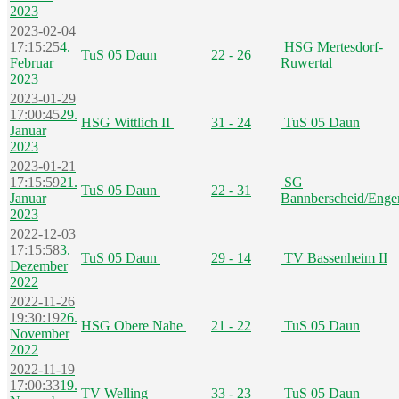
2023
2023-02-04
17:15:25
4.
HSG Mertesdorf-
TuS 05 Daun
22 - 26
Februar
Ruwertal
2023
2023-01-29
17:00:45
29.
HSG Wittlich II
31 - 24
TuS 05 Daun
Januar
2023
2023-01-21
17:15:59
21.
SG
TuS 05 Daun
22 - 31
Januar
Bannberscheid/Enge
2023
2022-12-03
17:15:58
3.
TuS 05 Daun
29 - 14
TV Bassenheim II
Dezember
2022
2022-11-26
19:30:19
26.
HSG Obere Nahe
21 - 22
TuS 05 Daun
November
2022
2022-11-19
17:00:33
19.
TV Welling
33 - 23
TuS 05 Daun