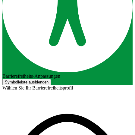
Barrierefreiheits-Anpassungen
Symbolleiste ausblenden
Wählen Sie Ihr Barrierefreiheitsprofil