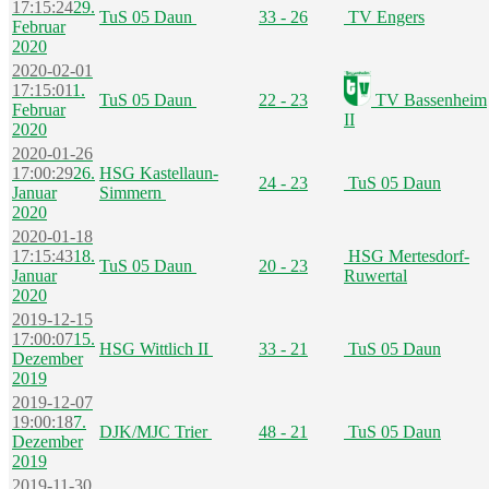
17:15:24
29.
TuS 05 Daun
33 - 26
TV Engers
Februar
2020
2020-02-01
17:15:01
1.
TuS 05 Daun
22 - 23
TV Bassenheim
Februar
II
2020
2020-01-26
17:00:29
26.
HSG Kastellaun-
24 - 23
TuS 05 Daun
Januar
Simmern
2020
2020-01-18
17:15:43
18.
HSG Mertesdorf-
TuS 05 Daun
20 - 23
Januar
Ruwertal
2020
2019-12-15
17:00:07
15.
HSG Wittlich II
33 - 21
TuS 05 Daun
Dezember
2019
2019-12-07
19:00:18
7.
DJK/MJC Trier
48 - 21
TuS 05 Daun
Dezember
2019
2019-11-30