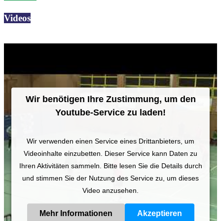
Videos
Wir benötigen Ihre Zustimmung, um den
Youtube-Service zu laden!
Wir verwenden einen Service eines Drittanbieters, um
Videoinhalte einzubetten. Dieser Service kann Daten zu
Ihren Aktivitäten sammeln. Bitte lesen Sie die Details durch
und stimmen Sie der Nutzung des Service zu, um dieses
Video anzusehen.
Mehr Informationen
Akzeptieren