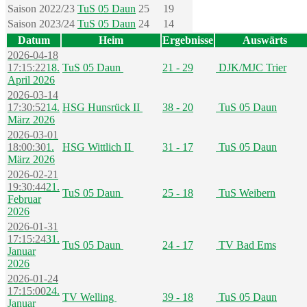
Saison 2022/23
TuS 05 Daun
25
19
Saison 2023/24
TuS 05 Daun
24
14
Datum
Heim
Ergebnisse
Auswärts
2026-04-18
17:15:22
18.
TuS 05 Daun
21 - 29
DJK/MJC Trier
April 2026
2026-03-14
17:30:52
14.
HSG Hunsrück II
38 - 20
TuS 05 Daun
März 2026
2026-03-01
18:00:30
1.
HSG Wittlich II
31 - 17
TuS 05 Daun
März 2026
2026-02-21
19:30:44
21.
TuS 05 Daun
25 - 18
TuS Weibern
Februar
2026
2026-01-31
17:15:24
31.
TuS 05 Daun
24 - 17
TV Bad Ems
Januar
2026
2026-01-24
17:15:00
24.
TV Welling
39 - 18
TuS 05 Daun
Januar