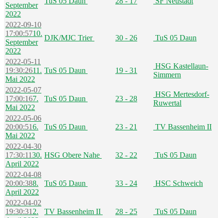
TuS 05 Daun
28 - 17
SF Neustadt
September
2022
2022-09-10
17:00:57
10.
DJK/MJC Trier
30 - 26
TuS 05 Daun
September
2022
2022-05-11
HSG Kastellaun-
19:30:26
11.
TuS 05 Daun
19 - 31
Simmern
Mai 2022
2022-05-07
HSG Mertesdorf-
17:00:16
7.
TuS 05 Daun
23 - 28
Ruwertal
Mai 2022
2022-05-06
20:00:51
6.
TuS 05 Daun
23 - 21
TV Bassenheim II
Mai 2022
2022-04-30
17:30:11
30.
HSG Obere Nahe
32 - 22
TuS 05 Daun
April 2022
2022-04-08
20:00:38
8.
TuS 05 Daun
33 - 24
HSC Schweich
April 2022
2022-04-02
19:30:31
2.
TV Bassenheim II
28 - 25
TuS 05 Daun