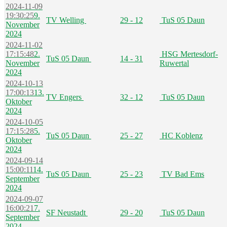
2024-11-09
19:30:25
9.
TV Welling
29 - 12
TuS 05 Daun
November
2024
2024-11-02
17:15:48
2.
HSG Mertesdorf-
TuS 05 Daun
14 - 31
November
Ruwertal
2024
2024-10-13
17:00:13
13.
TV Engers
32 - 12
TuS 05 Daun
Oktober
2024
2024-10-05
17:15:28
5.
TuS 05 Daun
25 - 27
HC Koblenz
Oktober
2024
2024-09-14
15:00:11
14.
TuS 05 Daun
25 - 23
TV Bad Ems
September
2024
2024-09-07
16:00:21
7.
SF Neustadt
29 - 20
TuS 05 Daun
September
2024