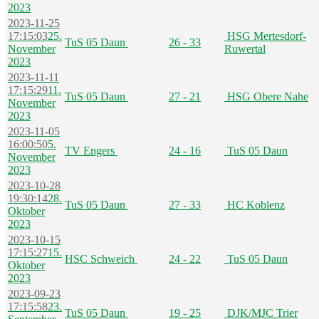
2023
2023-11-25
17:15:03
25.
HSG Mertesdorf-
TuS 05 Daun
26 - 33
November
Ruwertal
2023
2023-11-11
17:15:29
11.
TuS 05 Daun
27 - 21
HSG Obere Nahe
November
2023
2023-11-05
16:00:50
5.
TV Engers
24 - 16
TuS 05 Daun
November
2023
2023-10-28
19:30:14
28.
TuS 05 Daun
27 - 33
HC Koblenz
Oktober
2023
2023-10-15
17:15:27
15.
HSC Schweich
24 - 22
TuS 05 Daun
Oktober
2023
2023-09-23
17:15:58
23.
TuS 05 Daun
19 - 25
DJK/MJC Trier