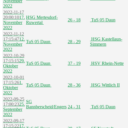
November
2022
2022-11-17
20:00:10
17.
HSG Mertesdorf-
26 - 18
TuS 05 Daun
November
Ruwertal
2022
2022-11-12
17:15:47
12.
HSG Kastellaun-
TuS 05 Daun
28 - 29
November
Simmern
2022
2022-10-29
17:15:15
29.
TuS 05 Daun
37 - 19
HSV Rhein-Nette
Oktober
2022
2022-10-01
17:15:26
1.
TuS 05 Daun
28 - 36
HSG Wittlich II
Oktober
2022
2022-09-25
SG
17:00:23
25.
Bannberscheid/Engers
24 - 31
TuS 05 Daun
September
2022
2022-09-17
17:15:22
17.