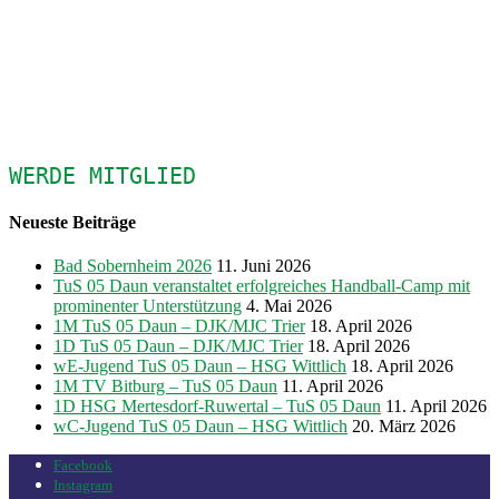
WERDE MITGLIED
Neueste Beiträge
Bad Sobernheim 2026
11. Juni 2026
TuS 05 Daun veranstaltet erfolgreiches Handball-Camp mit
prominenter Unterstützung
4. Mai 2026
1M TuS 05 Daun – DJK/MJC Trier
18. April 2026
1D TuS 05 Daun – DJK/MJC Trier
18. April 2026
wE-Jugend TuS 05 Daun – HSG Wittlich
18. April 2026
1M TV Bitburg – TuS 05 Daun
11. April 2026
1D HSG Mertesdorf-Ruwertal – TuS 05 Daun
11. April 2026
wC-Jugend TuS 05 Daun – HSG Wittlich
20. März 2026
Facebook
Instagram