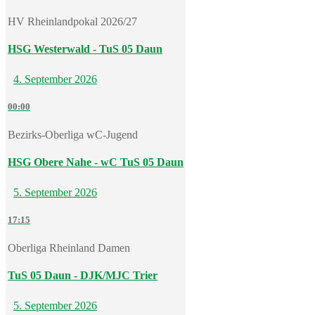
HV Rheinlandpokal 2026/27
HSG Westerwald - TuS 05 Daun
4. September 2026
00:00
Bezirks-Oberliga wC-Jugend
HSG Obere Nahe - wC TuS 05 Daun
5. September 2026
17:15
Oberliga Rheinland Damen
TuS 05 Daun - DJK/MJC Trier
5. September 2026